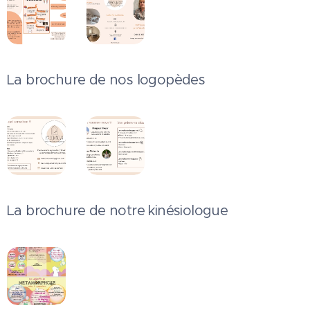
La brochure de nos logopèdes
La brochure de notre kinésiologue