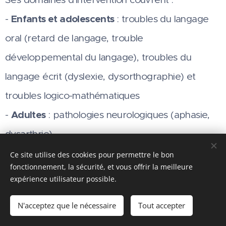
-
Enfants et adolescents
: troubles du langage
oral (retard de langage, trouble
développemental du langage), troubles du
langage écrit (dyslexie, dysorthographie) et
troubles logico-mathématiques
-
Adultes
: pathologies neurologiques (aphasie,
dysarthrie)
-
Étudiants
: bilans spécifiques pour faciliter la
Ce site utilise des cookies pour permettre le bon
fonctionnement, la sécurité, et vous offrir la meilleure
mise en place d'aménagements raisonnables
expérience utilisateur possible.
dans leur parcours scolaire.
N'acceptez que le nécessaire
Tout accepter