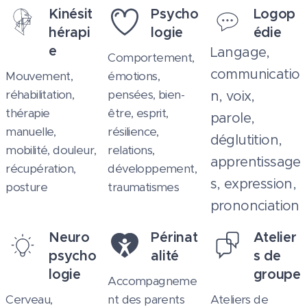
Kinésit
Psycho
Logop
hérapi
logie
édie
e
Langage,
Comportement,
communicatio
Mouvement,
émotions,
réhabilitation,
pensées, bien-
n, voix,
thérapie
être, esprit,
parole,
manuelle,
résilience,
déglutition,
mobilité, douleur,
relations,
apprentissage
récupération,
développement,
s, expression,
posture
traumatismes
prononciation
Neuro
Périnat
Atelier
psycho
alité
s de
logie
groupe
Accompagneme
Cerveau,
nt des parents
Ateliers de