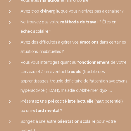
Vous êtes
maladroit
et mal ordonné ?
Avez trop
d'énergie
, que vous n'arrivez pas à canaliser ?
Ne trouvez pas votre
méthode de travail
? Êtes en
échec scolaire
?
Avez des difficultés à gérer vos
émotions
dans certaines
situations inhabituelles ?
Vous vous interrogez quant au
fonctionnement
de votre
cerveau et à un éventuel
trouble
(trouble des
apprentissages, trouble déficitaire de l'attention avec/sans
hyperactivité (TDAH), maladie d'Alzheimer, dys-, …
Présentez une
précocité intellectuelle
(haut potentiel)
ou un
retard mental
?
Songez à une autre
orientation scolaire
pour votre
enfant ?